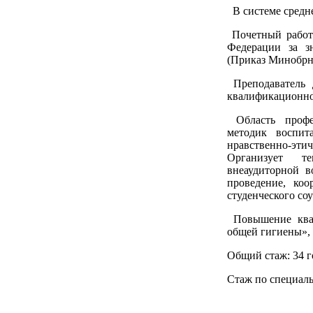
В системе средне
Почетный работ
Федерации за з
(Приказ Минобрна
Преподаватель 
квалификационно
Область профес
методик воспит
нравственно-эти
Организует т
внеаудиторной 
проведение, коо
студенческого со
Повышение квал
общей гигиены», 
Общий стаж: 34 г
Стаж по специаль