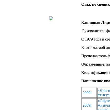
Стаж по специал
Кашицкая Людм
Руководитель ф
С 1979 года в с
В занимаемой до
Преподаватель ф
Образование:
вы
Квалификация
Повышение ква
«Диаг
2009г.
физку
«Обу
2009г.
жизнед
культу