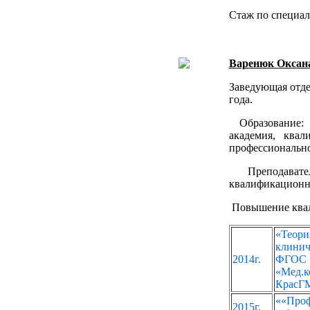
Стаж по специал
Варенюк Оксан
Заведующая отде
года.
Образование: 
академия, квал
профессионально
Преподавател
квалификационн
Повышение ква
«Теори
клинич
2014г.
ФГОС С
«Мед.к
КрасГМ
««Проф
2015г.