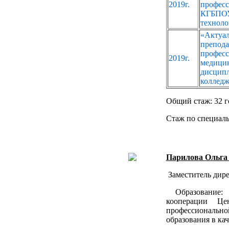
2019г.
профес
КГБПОУ
техноло
«Актуа
препод
професс
2019г.
медици
дисци
колледж"
Общий стаж: 32 г
Стаж по специаль
Парилова Ольга
Заместитель дире
Образование: 
кооперации Це
профессиональн
образования в ка