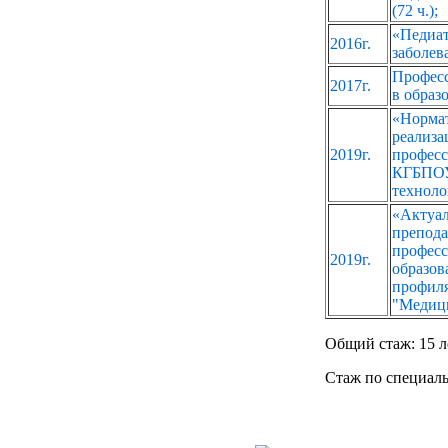
(72 ч.);
«Педи
2016г.
заболев
Професс
2017г.
в обра
«Нормат
реали
2019г.
профес
КГБПОУ
техноло
«Актуа
препо
професс
2019г.
образо
профи
"Медици
Общий стаж: 15 л
Стаж по специаль