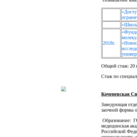
«Дос
ограни
«Школа
«Фунд
моле
2018г.
«Но
иссл
универс
Общий стаж: 20 
Стаж по специал
Коченевская С
Заведующая отде
заочной формы о
Образование: Г
медицинская ака
Российской Фед
специальности «