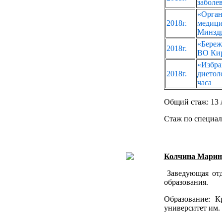
заболе
«Орга
2018г.
меди
Минздр
«Береж
2018г.
ВО Кир
«Изб
2018г.
дието
часа
Общий стаж: 13 
Стаж по специал
Колчина Марин
Заведующая отд
образования.
Образование: К
университет им.