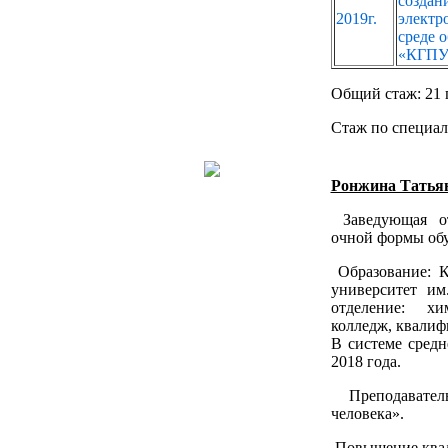
создан
2019г.
электр
среде 
«КГПУ 
Общий стаж: 21 
Стаж по специал
Ронжина Татья
Заведующая от
очной формы обу
Образование: К
университет им.
отделение: хи
колледж, квалиф
В системе средн
2018 года.
Преподавател
человека».
Повышение ква