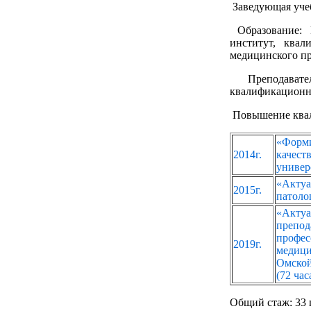
Заведующая учеб
Образование: 
институт, квал
медицинского пр
Преподавател
квалификационн
Повышение ква
«Форм
2014г.
качест
универ
«Акт
2015г.
патоло
«Акту
препо
профес
2019г.
медици
Омской
(72 часа
Общий стаж: 33 