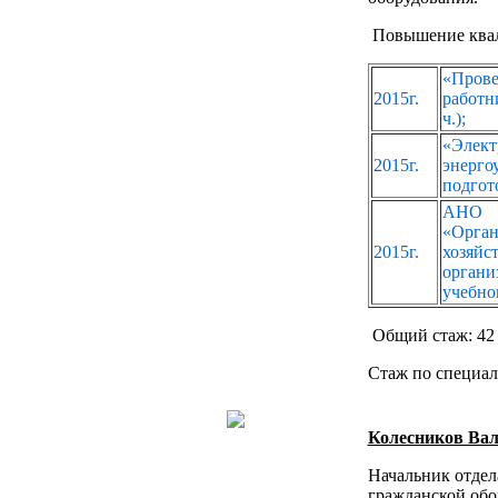
Повышение ква
«Про
2015г.
работ
ч.);
«Эле
2015г.
энерго
подгот
АНО 
«Орга
2015г.
хозяй
орган
учебно
Общий стаж: 42 
Стаж по специал
Колесников Ва
Начальник отдел
гражданской обо