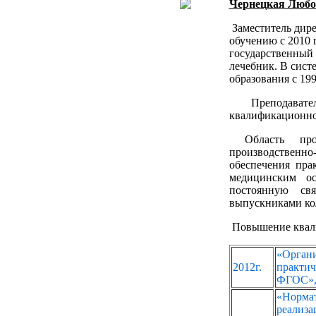
Чернецкая Любо
Заместитель дире
обучению с 2010 
государственный 
лечебник. В сист
образования с 199
Преподавате
квалификационно
Область профе
производственно-
обеспечения пра
медицинским ос
постоянную св
выпускниками ко
Повышение квал
«Орга
2012г.
практич
ФГОС», 
«Нормат
реали