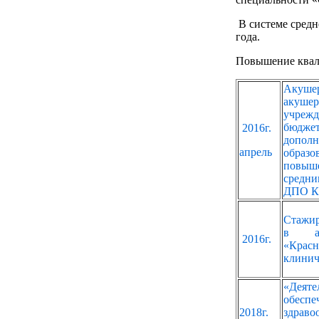
В системе средн
года.
Повышение квал
Акушер
акуше
учреж
бюдже
2016г.
допо
апрель
образ
повыш
средн
ДПО 
Стажир
в ак
2016г.
«Крас
клинич
«Деяте
обесп
2018г.
здраво