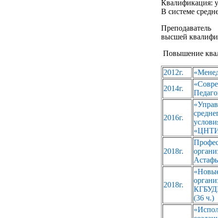
Квалификация: у
В системе средне
Преподаватель
высшей квалифи
Повышение ква
2012г.
«Менед
«Совре
2014г.
Педаго
«Упра
средн
2016г.
услов
«ЦНТИ 
Профес
2018г.
орган
Астафье
«Новые
орган
2018г.
КГБУДП
(36 ч.)
«Испол