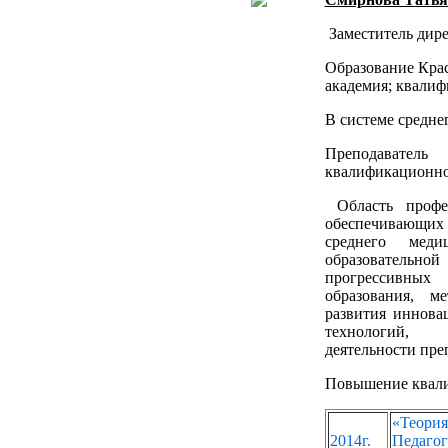
Заместитель дире
Образование Крас
академия; квалиф
В системе средне
Преподавател
квалификационно
Область профес
обеспечивающи
среднего меди
образовательно
прогрессивных
образования, м
развития иннов
технологий, о
деятельности пре
Повышение квал
«Теория
2014г.
Педагог